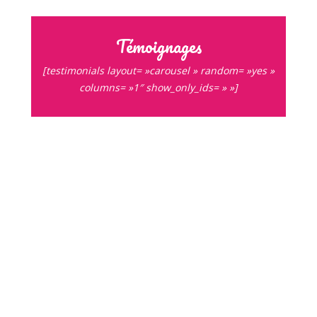
Témoignages
[testimonials layout= »carousel » random= »yes »
columns= »1″ show_only_ids= » »]