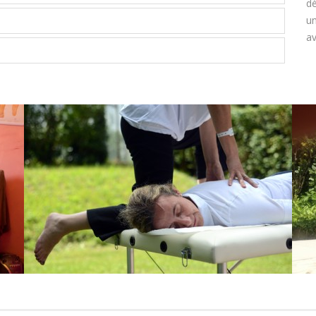
dè
u
av