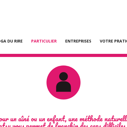
e shiatsu, l’allié de votre san
GA DU RIRE
PARTICULIER
ENTREPRISES
VOTRE PRATI
r un aîné ou un enfant, une méthode naturelle
iatsu vous permet de franchir des caps difficile